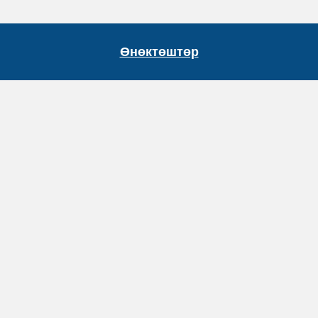
Өнөктөштөр