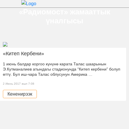
«Радиомост» жамааттык
үналгысы
«Китеп Кербени»
1 июнь балдар коргоо күнүнө карата Талас шаарынын
Э.Кутманалиев атындагы стадионунда “Китеп кербени” болуп
өттү. Бул иш-чара Талас облусунун Америка …
2 Июнь 2017 жыл 7:08
Кененирээк